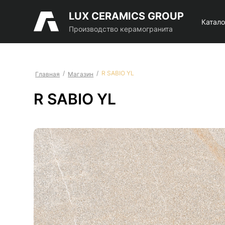
LUX CERAMICS GROUP
Катало
Производство керамогранита
/
/
R SABIO YL
Главная
Магазин
R SABIO YL